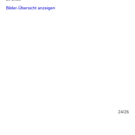
Bilder-Übersicht anzeigen
/26
24/26