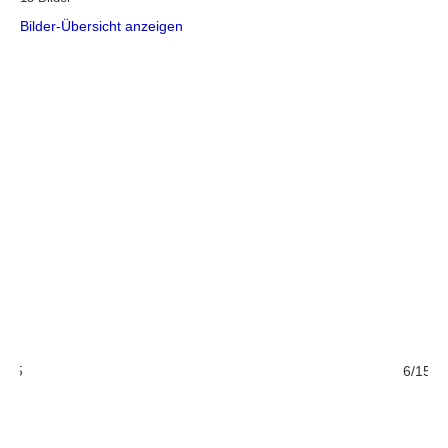
Bilder-Übersicht anzeigen
/15
6/15