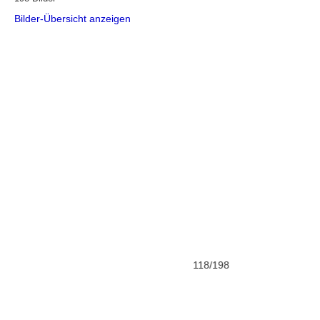
Bilder-Übersicht anzeigen
117/198
118